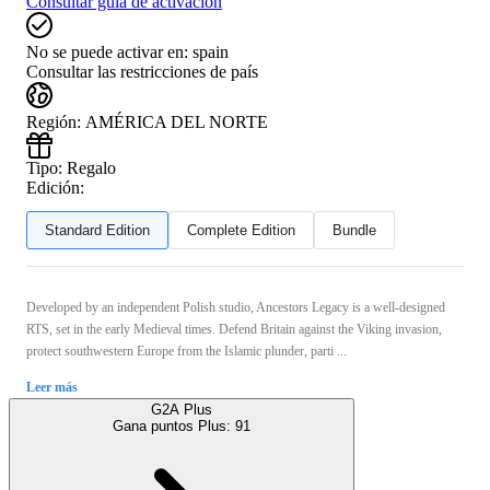
Consultar guía de activación
No se puede activar en:
spain
Consultar las restricciones de país
Región
:
AMÉRICA DEL NORTE
Tipo
:
Regalo
Edición:
Standard Edition
Complete Edition
Bundle
Developed by an independent Polish studio, Ancestors Legacy is a well-designed
RTS, set in the early Medieval times. Defend Britain against the Viking invasion,
protect southwestern Europe from the Islamic plunder, parti ...
Leer más
G2A Plus
Gana puntos Plus:
91