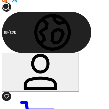
ES
EUR