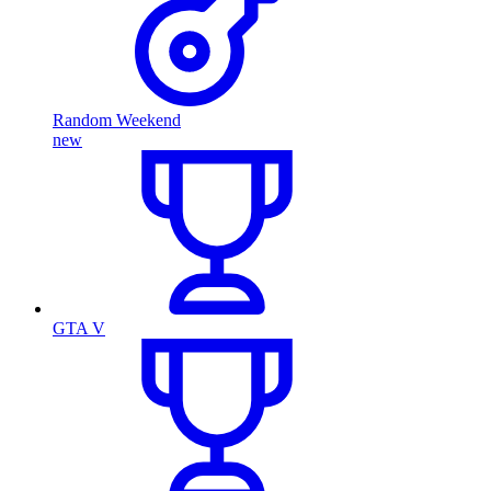
Random Weekend
new
GTA V