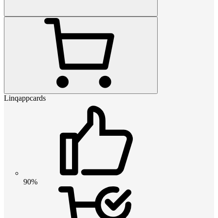
Linqappcards
90%