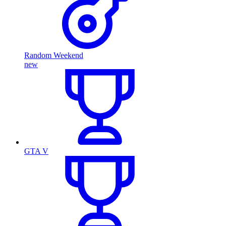
Random Weekend
new
GTA V