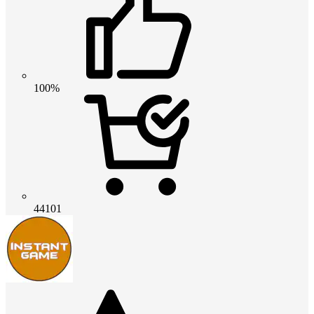
100%
44101