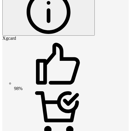
Xgcard
98%