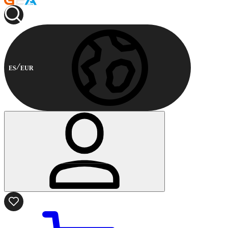
ES
EUR