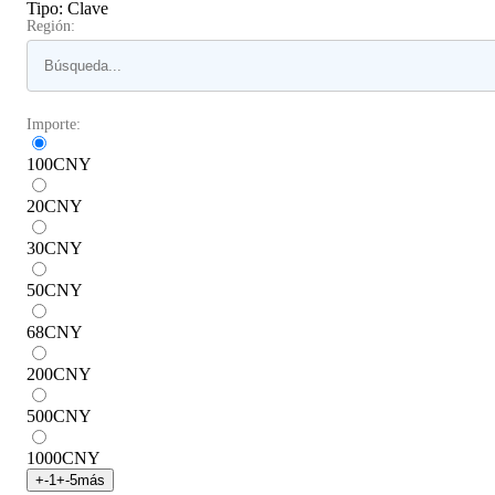
Tipo
:
Clave
Región:
Importe:
100
CNY
20
CNY
30
CNY
50
CNY
68
CNY
200
CNY
500
CNY
1000
CNY
+
-1
+
-5
más