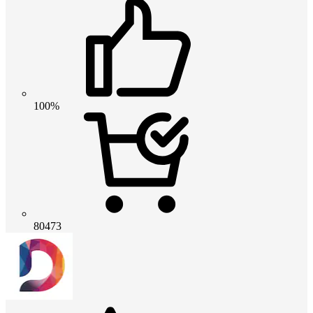
100%
80473