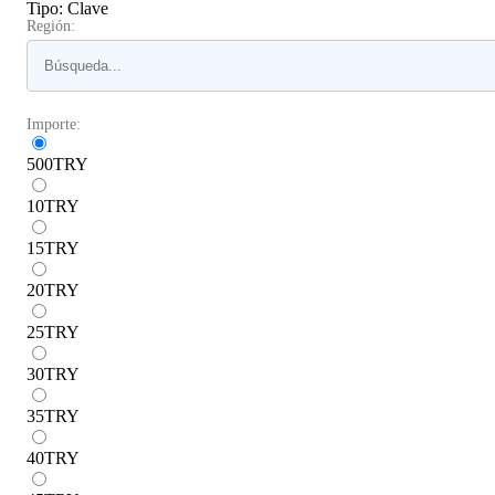
Tipo
:
Clave
Región:
Importe:
500
TRY
10
TRY
15
TRY
20
TRY
25
TRY
30
TRY
35
TRY
40
TRY