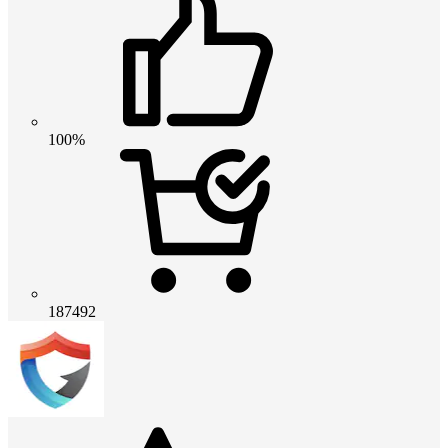
100%
187492