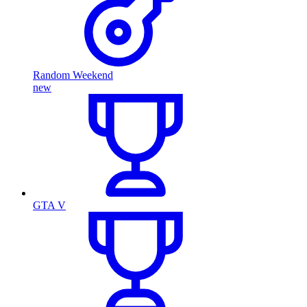
Random Weekend
new
GTA V