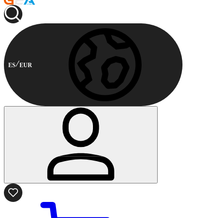
ES
EUR