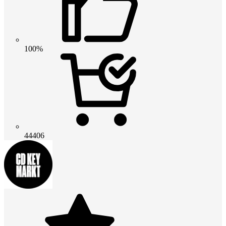
100%
44406