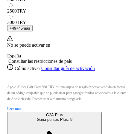
2500
TRY
3000
TRY
+
49
+
45
más
No se puede activar en
España
Consultar las restricciones de país
Cómo activar
Consultar guía de activación
Apple iTunes Gift Card 500 TRY es una tarjeta de regalo especial vendida en forma
de un código canjeable que se puede usar para agregar fondos adicionales a la cuenta
de Apple elegida. Puedes usarla tú mismo o regalarla ...
Leer más
G2A Plus
Gana puntos Plus:
9