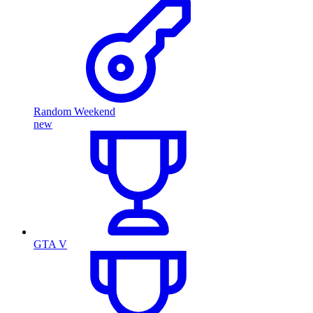
Random Weekend
new
GTA V