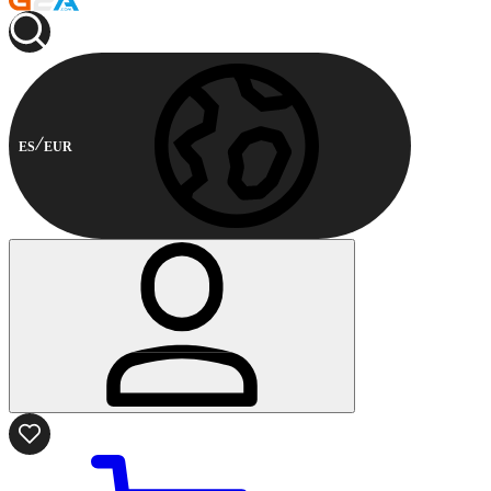
ES
EUR