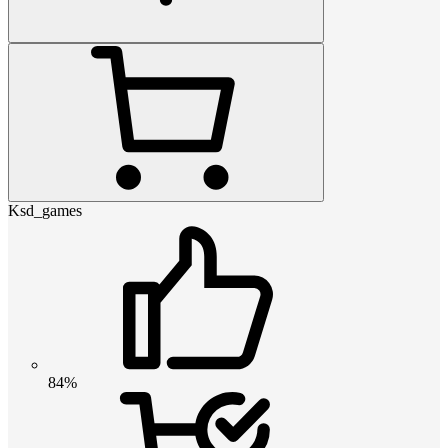
Ksd_games
84%