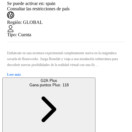
Se puede activar en:
spain
Consultar las restricciones de país
Región
:
GLOBAL
Tipo
:
Cuenta
Embárcate en una aventura experimental completamente nueva en la enigmática
secuela de Boneworks. Juega Bonelab y viaja a una instalación subterránea para
descubrir nuevas posibilidades de la realidad virtual con una fís ...
Leer más
G2A Plus
Gana puntos Plus:
118