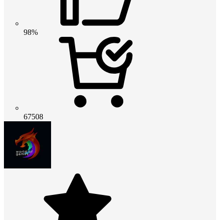
98%
67508