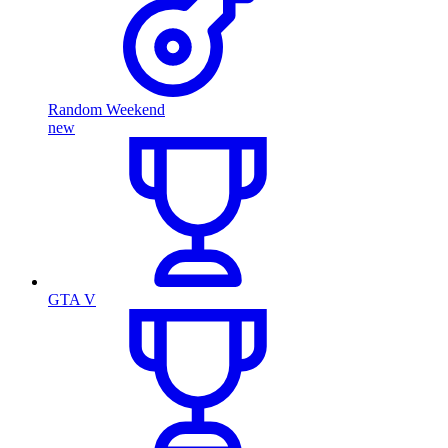
Random Weekend
new
GTA V