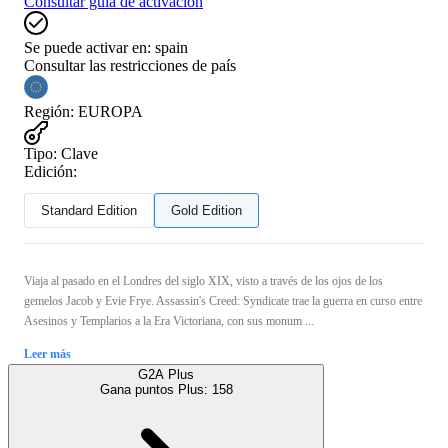
Consultar guía de activación
Se puede activar en:
spain
Consultar las restricciones de país
Región
:
EUROPA
Tipo
:
Clave
Edición:
Standard Edition
Gold Edition
Viaja al pasado en el Londres del siglo XIX, visto a través de los ojos de los
gemelos Jacob y Evie Frye. Assassin's Creed: Syndicate trae la guerra en curso entre
Asesinos y Templarios a la Era Victoriana, con sus monum ...
Leer más
G2A Plus
Gana puntos Plus:
158