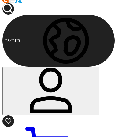
ES
EUR