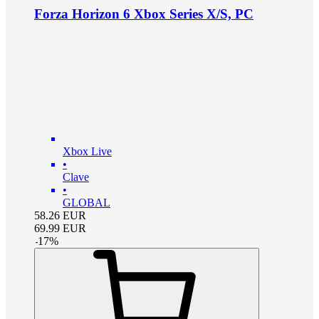
Forza Horizon 6 Xbox Series X/S, PC
Xbox Live
•
Clave
•
GLOBAL
58.26
EUR
69.99
EUR
-
17
%