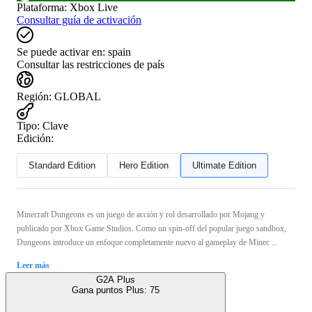
Plataforma
:
Xbox Live
Consultar guía de activación
Se puede activar en:
spain
Consultar las restricciones de país
Región
:
GLOBAL
Tipo
:
Clave
Edición:
Standard Edition
Hero Edition
Ultimate Edition
Minecraft Dungeons es un juego de acción y rol desarrollado por Mojang y
publicado por Xbox Game Studios. Como un spin-off del popular juego sandbox,
Dungeons introduce un enfoque completamente nuevo al gameplay de Minec ...
Leer más
G2A Plus
Gana puntos Plus:
75