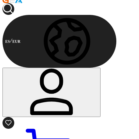
ES
EUR