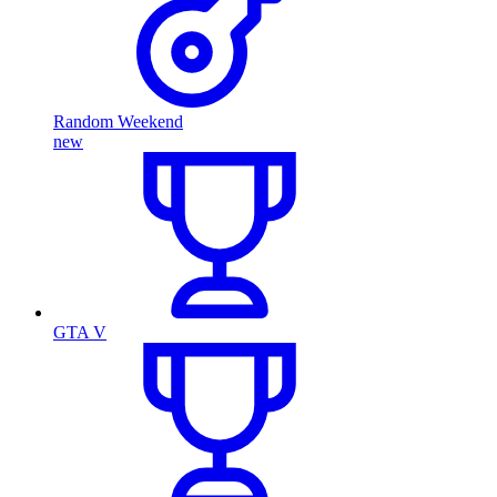
Random Weekend
new
GTA V