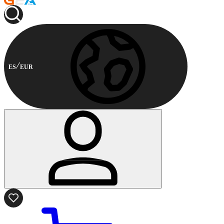
ES
EUR