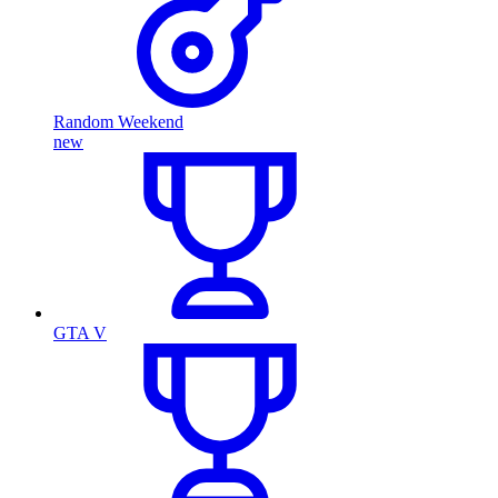
Random Weekend
new
GTA V