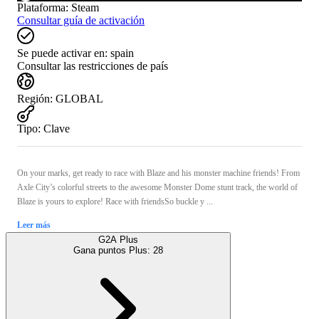
Plataforma
:
Steam
Consultar guía de activación
Se puede activar en:
spain
Consultar las restricciones de país
Región
:
GLOBAL
Tipo
:
Clave
On your marks, get ready to race with Blaze and his monster machine friends! From
Axle City’s colorful streets to the awesome Monster Dome stunt track, the world of
Blaze is yours to explore! Race with friendsSo buckle y ...
Leer más
G2A Plus
Gana puntos Plus:
28