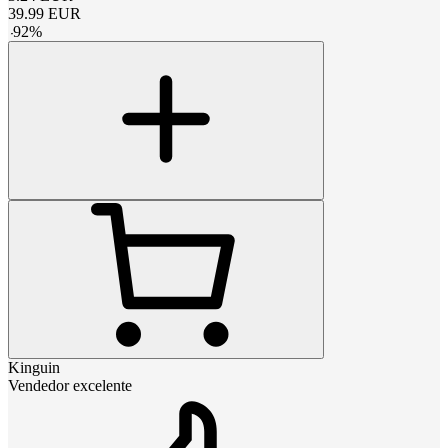
39.99
EUR
-
92
%
Kinguin
Vendedor excelente