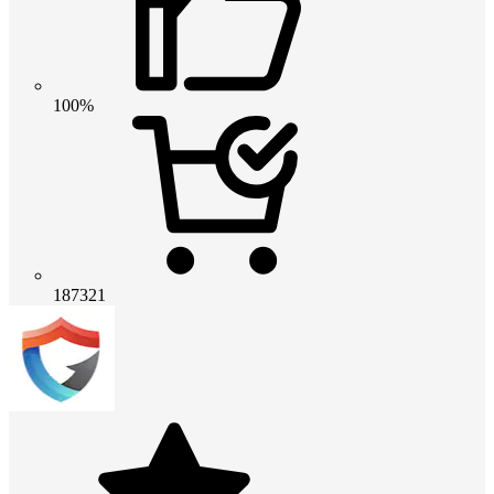
100%
187321