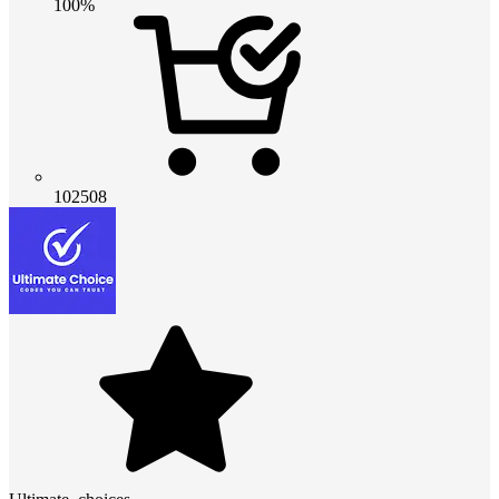
100%
102508