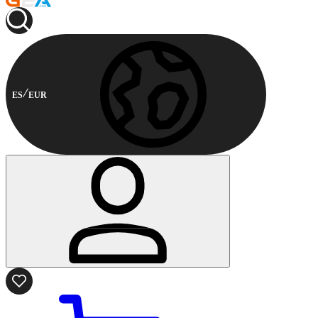
ES
EUR