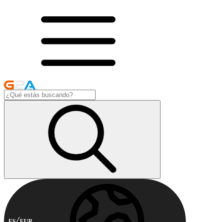
ES
EUR