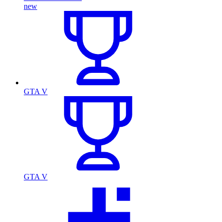
new
GTA V
GTA V