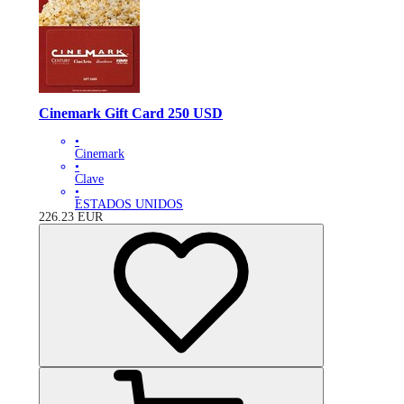
Cinemark Gift Card 250 USD
•
Cinemark
•
Clave
•
ESTADOS UNIDOS
226.23
EUR