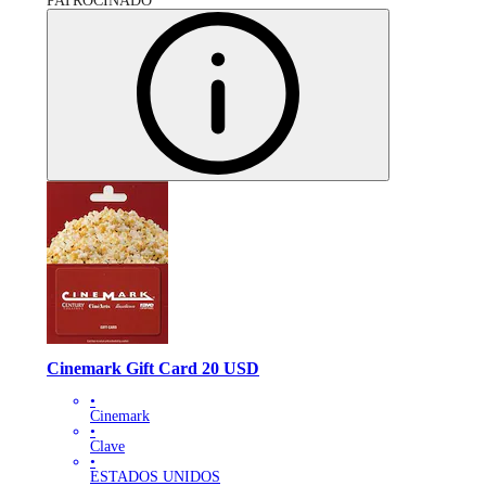
PATROCINADO
Cinemark Gift Card 20 USD
•
Cinemark
•
Clave
•
ESTADOS UNIDOS