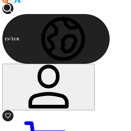
ES
EUR