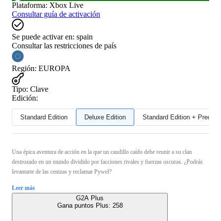
Plataforma
:
Xbox Live
Consultar guía de activación
Se puede activar en:
spain
Consultar las restricciones de país
Región
:
EUROPA
Tipo
:
Clave
Edición:
Standard Edition
Deluxe Edition
Standard Edition + Preord
Una épica aventura de acción en la que un caudillo caído debe reunir a su clan
destrozado en un mundo dividido por facciones rivales y fuerzas oscuras. ¿Podrás
levantarte de las cenizas y reclamar Pywel?
Leer más
G2A Plus
Gana puntos Plus:
258