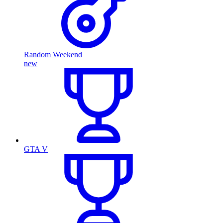
Random Weekend
new
GTA V