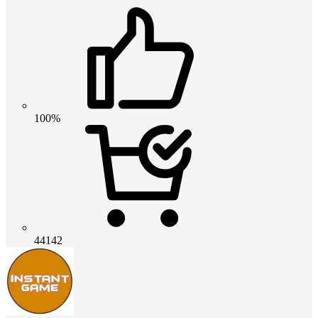
100%
44142