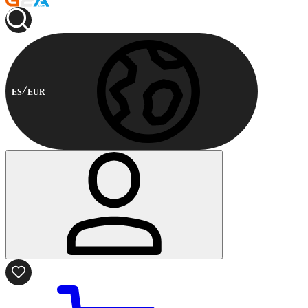
ES
EUR