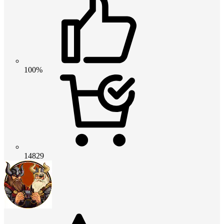
100%
14829