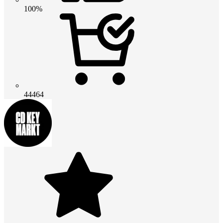
100%
44464