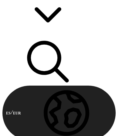
ES
EUR