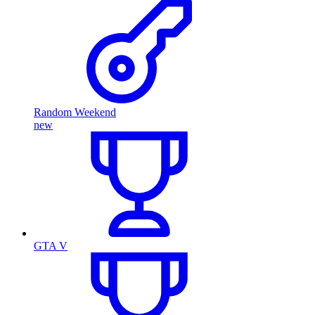
Random Weekend
new
GTA V