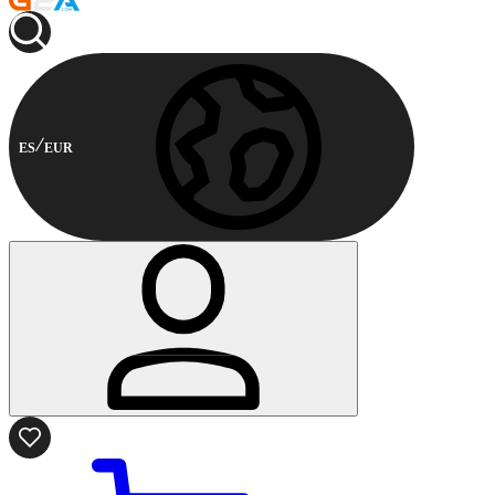
ES
EUR