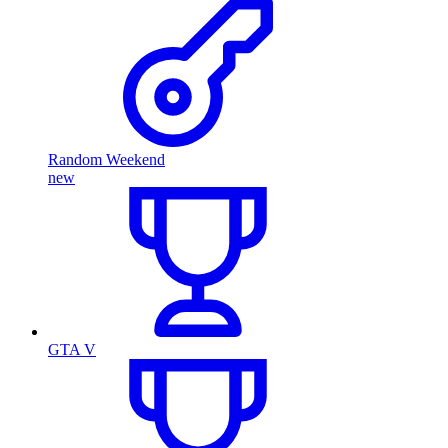
Random Weekend
new
GTA V