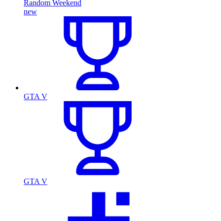
Random Weekend
new
GTA V
GTA V