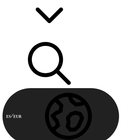
ES
EUR