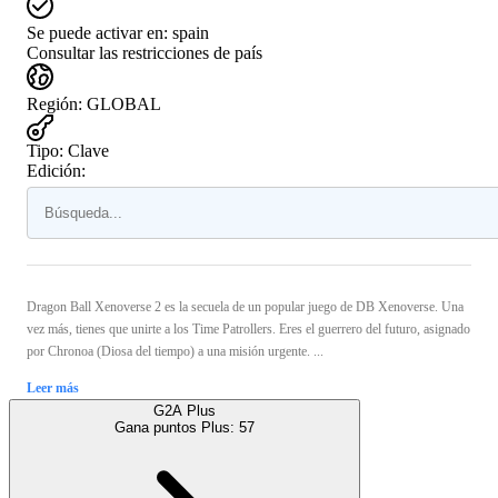
Se puede activar en:
spain
Consultar las restricciones de país
Región
:
GLOBAL
Tipo
:
Clave
Edición:
Dragon Ball Xenoverse 2 es la secuela de un popular juego de DB Xenoverse. Una
vez más, tienes que unirte a los Time Patrollers. Eres el guerrero del futuro, asignado
por Chronoa (Diosa del tiempo) a una misión urgente. ...
Leer más
G2A Plus
Gana puntos Plus:
57