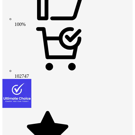
100%
102747