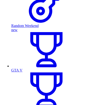
Random Weekend
new
GTA V