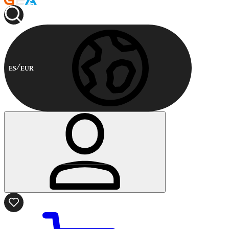
ES
EUR