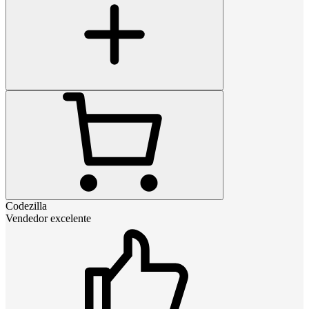
Codezilla
Vendedor excelente