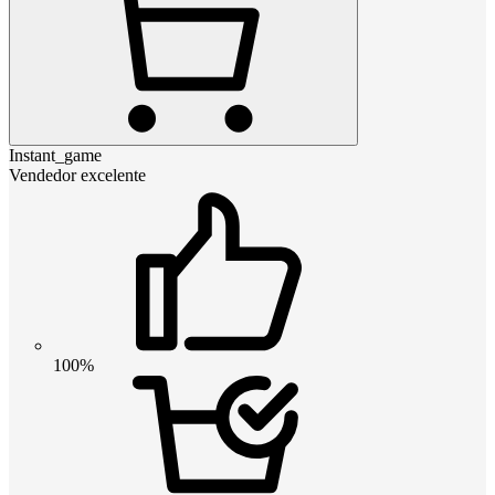
Instant_game
Vendedor excelente
100%