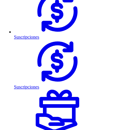
Suscripciones
Suscripciones