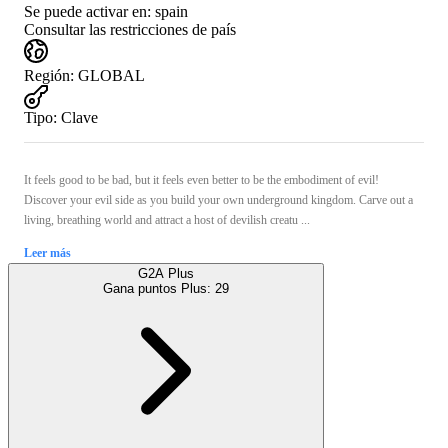
Se puede activar en:
spain
Consultar las restricciones de país
Región
:
GLOBAL
Tipo
:
Clave
It feels good to be bad, but it feels even better to be the embodiment of evil!
Discover your evil side as you build your own underground kingdom. Carve out a
living, breathing world and attract a host of devilish creatu ...
Leer más
G2A Plus
Gana puntos Plus:
29