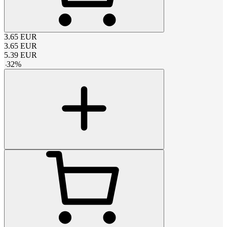
3.65
EUR
3.65
EUR
5.39
EUR
-
32
%