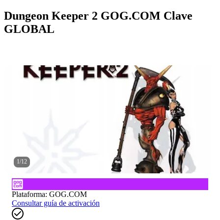
Dungeon Keeper 2 GOG.COM Clave
GLOBAL
1
/
12
Plataforma
:
GOG.COM
Consultar guía de activación