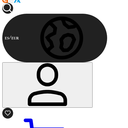
ES
EUR