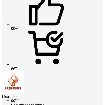
90%
6671
Linqappcards
90%
Comentarios positivos