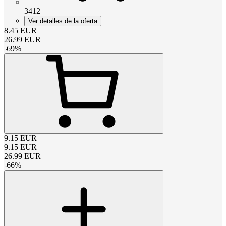
3412
Ver detalles de la oferta
8.45
EUR
26.99
EUR
-
69
%
9.15
EUR
9.15
EUR
26.99
EUR
-
66
%