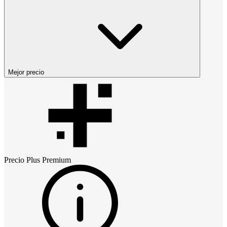
Mejor precio
Precio
Plus Premium