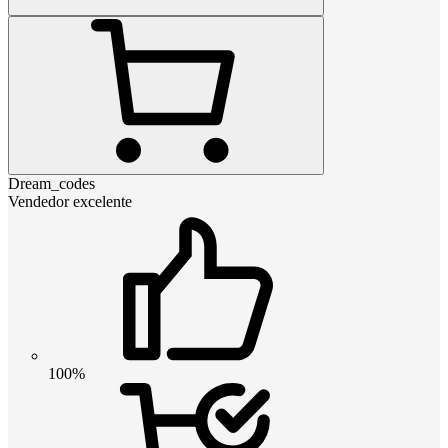
Dream_codes
Vendedor excelente
100%