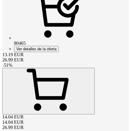
80465
Ver detalles de la oferta
13.19
EUR
26.99
EUR
-
51
%
14.04
EUR
14.04
EUR
26.99
EUR