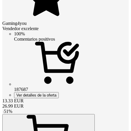
Gaming4you
Vendedor excelente
100%
Comentarios positivos
187687
Ver detalles de la oferta
13.33
EUR
26.99
EUR
-
51
%