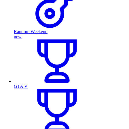
Random Weekend
new
GTA V