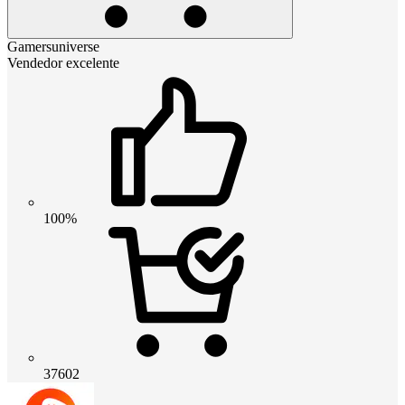
Gamersuniverse
Vendedor excelente
100%
37602