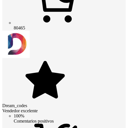
80465
Dream_codes
Vendedor excelente
100%
Comentarios positivos