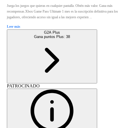
Juega los juegos que quieras en cualquier pantalla. Obtén más valor. Gana más
recompensas.Xbox Game Pass Ultimate 1 mes es la suscripción definitiva para los
jugadores, ofreciendo acceso sin igual a las mejores experien ...
Leer más
G2A Plus
Gana puntos Plus:
38
PATROCINADO