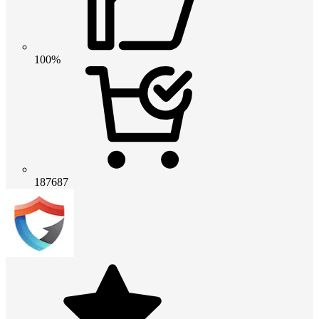
100%
187687