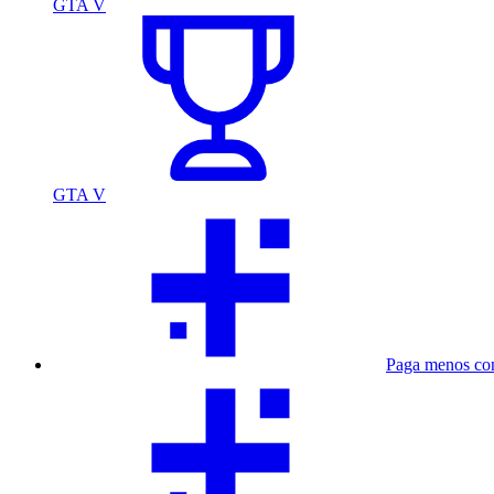
GTA V
GTA V
Paga menos co