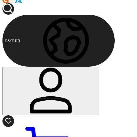
ES
EUR