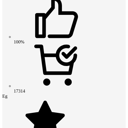
100%
17314
Eg