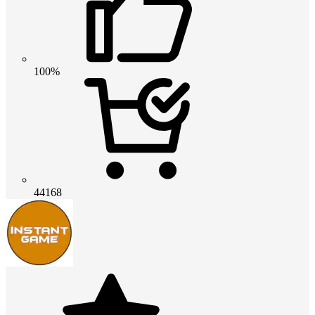
100%
44168