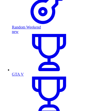
Random Weekend
new
GTA V