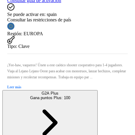
Consultar guía de activación
Se puede activar en:
spain
Consultar las restricciones de país
Región
:
EUROPA
Tipo
:
Clave
¡Yee-haw, vaqueros! Únete a este caótico shooter cooperativo para 1-4 jugadores.
Viaja al Lejano Lejano Oeste para acabar con monstruos, lanzar hechizos, completar
misiones y recolectar recompensas. Trabaja en equipo par ...
Leer más
G2A Plus
Gana puntos Plus:
100