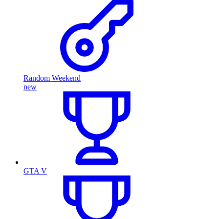
Random Weekend
new
GTA V