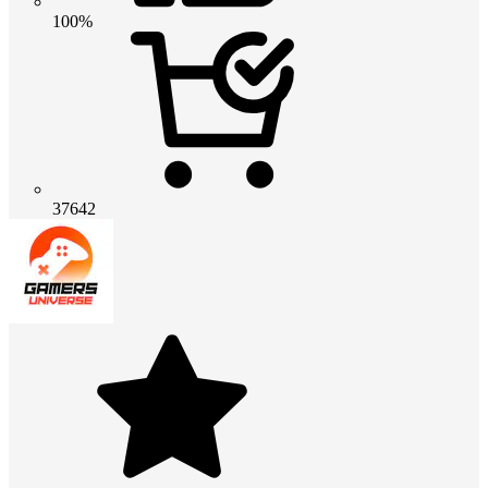
100%
37642