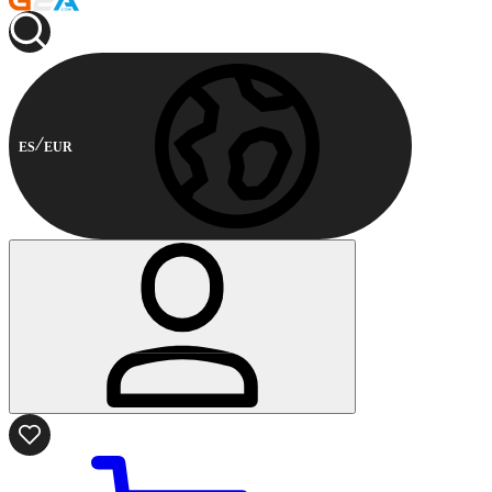
ES
EUR