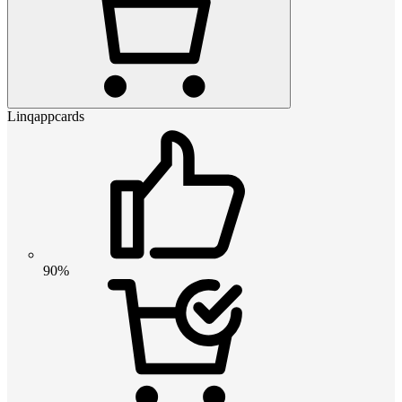
Linqappcards
90%