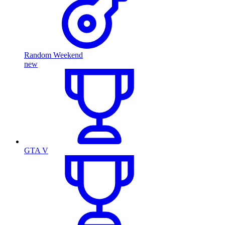
Random Weekend
new
GTA V