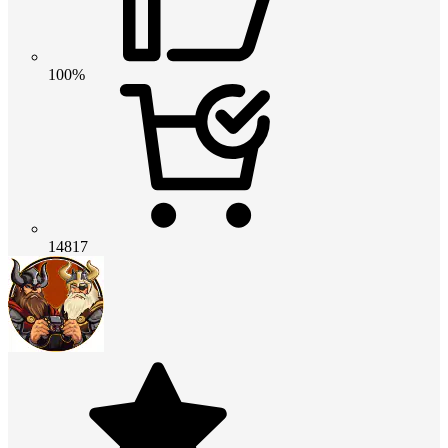
100%
14817