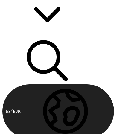
ES
EUR