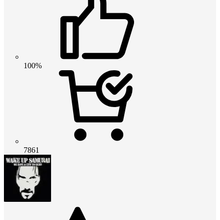
100%
7861