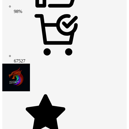
98%
67527