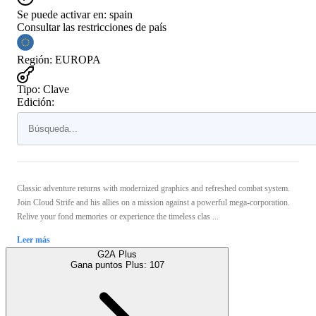
Se puede activar en:
spain
Consultar las restricciones de país
Región
:
EUROPA
Tipo
:
Clave
Edición:
Classic adventure returns with modernized graphics and refreshed combat system.
Join Cloud Strife and his allies on a mission against a powerful mega-corporation.
Relive your fond memories or experience the timeless clas ...
Leer más
G2A Plus
Gana puntos Plus:
107