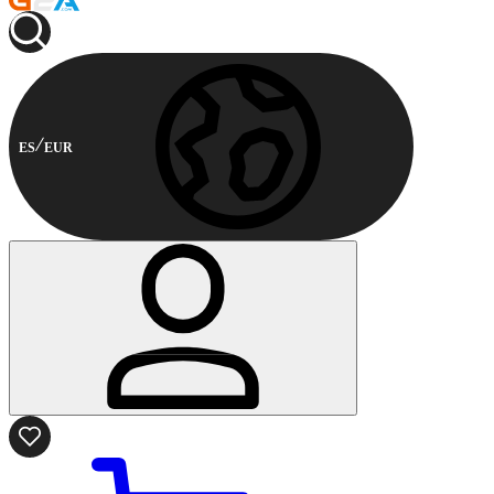
ES
EUR