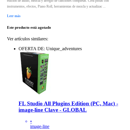
edición de audio, mezcla y arreglo de canciones completas. Crea pistas con
instrumentos, efectos, Piano Roll, herramientas de mezcla y actualizac ...
Leer más
Este producto está agotado
Ver artículos similares:
OFERTA DE: Unique_adventures
FL Studio All Plugins Edition (PC, Mac) -
image-line Clave - GLOBAL
•
image-line