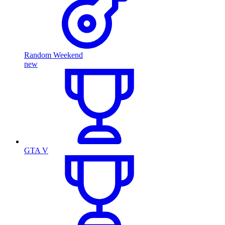
Random Weekend
new
GTA V