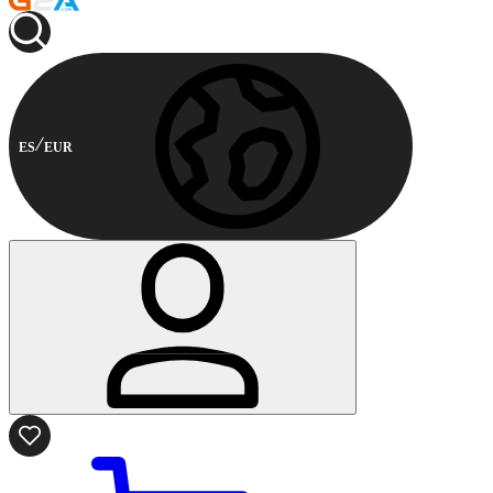
ES
EUR