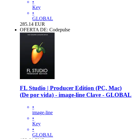
•
Key
•
GLOBAL
285.14
EUR
OFERTA DE: Codepulse
FL Studio | Producer Edition (PC, Mac)
(De por vida) - image-line Clave - GLOBAL
•
image-line
•
Key
•
GLOBAL