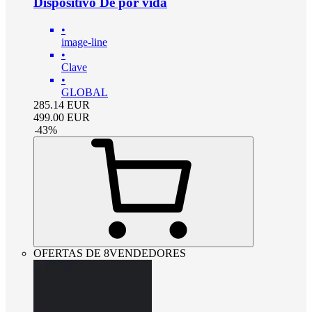
Dispositivo De por vida
•
image-line
•
Clave
•
GLOBAL
285.14
EUR
499.00
EUR
-
43
%
OFERTAS DE 8VENDEDORES