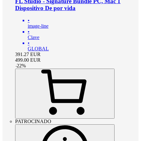
FL Studio - Signature Bundle PC, Mac 1
Dispositivo De por vida
•
image-line
•
Clave
•
GLOBAL
391.27
EUR
499.00
EUR
-
22
%
PATROCINADO