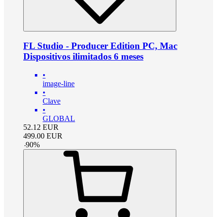
FL Studio - Producer Edition PC, Mac
Dispositivos ilimitados 6 meses
•
image-line
•
Clave
•
GLOBAL
52.12
EUR
499.00
EUR
-
90
%