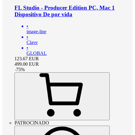
FL Studio - Producer Edition PC, Mac 1
Dispositivo De por vida
•
image-line
•
Clave
•
GLOBAL
123.67
EUR
499.00
EUR
-
75
%
PATROCINADO