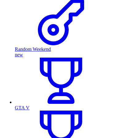
Random Weekend
new
GTA V