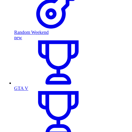
Random Weekend
new
GTA V