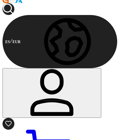
ES
EUR