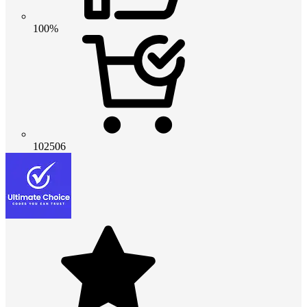
100%
102506