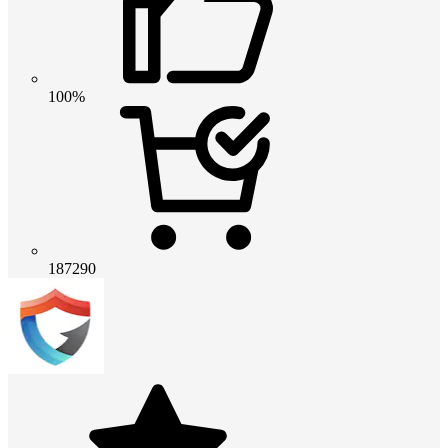
100%
187290