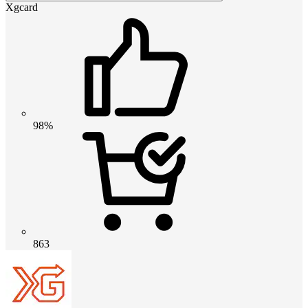
Xgcard
98%
863