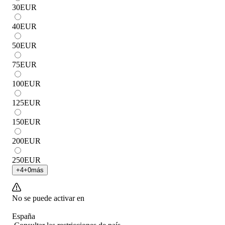
30
EUR
40
EUR
50
EUR
75
EUR
100
EUR
125
EUR
150
EUR
200
EUR
250
EUR
+
4
+
0
más
No se puede activar en
España