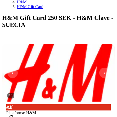
H&M
H&M Gift Card
H&M Gift Card 250 SEK - H&M Clave -
SUECIA
1
/
1
Plataforma
:
H&M