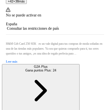
+
42
+
38
más
No se puede activar en
España
Consultar las restricciones de país
H&M Gift Card 250 SEK es un vale digital para tus compras de moda soñadas en
una de las tiendas más populares. Ya sea que quieras comprarlo para ti, tus seres
queridos o tus amigos, ¡es una idea de regalo perfecta para ...
Leer más
G2A Plus
Gana puntos Plus:
24