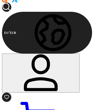
ES
EUR