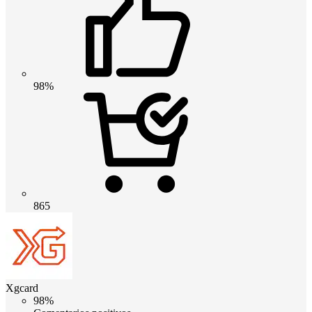
98%
865
Xgcard
98%