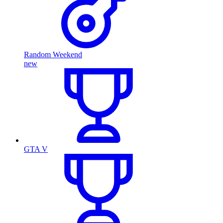
Random Weekend
new
GTA V