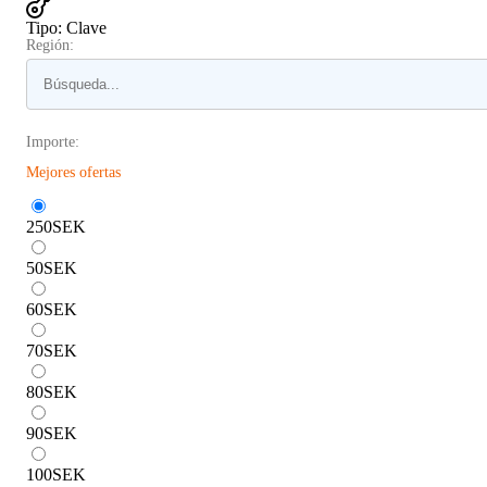
Tipo
:
Clave
Región:
Importe:
Mejores ofertas
250
SEK
50
SEK
60
SEK
70
SEK
80
SEK
90
SEK
100
SEK