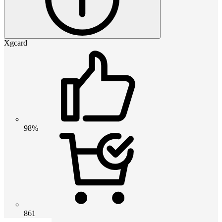
Xgcard
98%
861