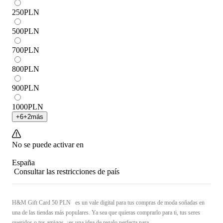
250
PLN
500
PLN
700
PLN
800
PLN
900
PLN
1000
PLN
+
6
+
2
más
No se puede activar en
España
Consultar las restricciones de país
H&M Gift Card 50 PLN es un vale digital para tus compras de moda soñadas en
una de las tiendas más populares. Ya sea que quieras comprarlo para ti, tus seres
queridos o tus amigos, ¡es una idea de regalo perfecta para ...