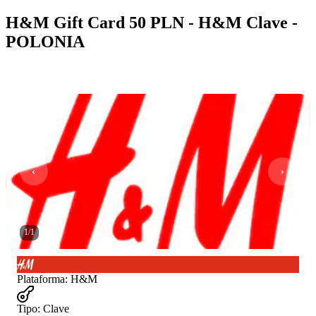
H&M Gift Card 50 PLN - H&M Clave -
POLONIA
1
/
1
Plataforma
:
H&M
Tipo
:
Clave