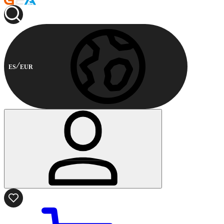
ES
EUR