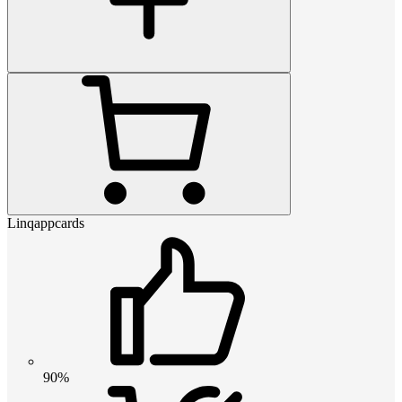
Linqappcards
90%