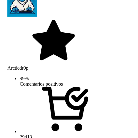
Arcticdr0p
99
%
Comentarios positivos
29413