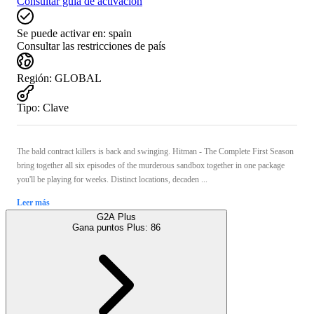
Consultar guía de activación
Se puede activar en:
spain
Consultar las restricciones de país
Región
:
GLOBAL
Tipo
:
Clave
The bald contract killers is back and swinging. Hitman - The Complete First Season
bring together all six episodes of the murderous sandbox together in one package
you'll be playing for weeks. Distinct locations, decaden ...
Leer más
G2A Plus
Gana puntos Plus:
86