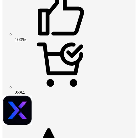
100%
2884