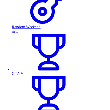
Random Weekend
new
GTA V