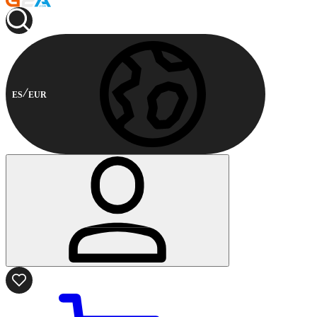
ES
EUR