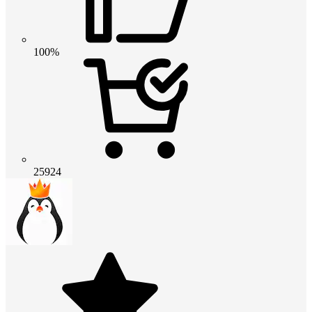
100%
25924