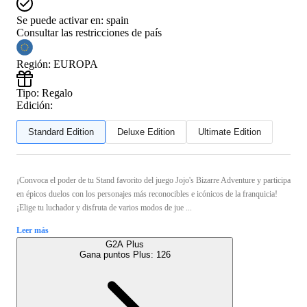
Se puede activar en:
spain
Consultar las restricciones de país
Región
:
EUROPA
Tipo
:
Regalo
Edición:
Standard Edition
Deluxe Edition
Ultimate Edition
¡Convoca el poder de tu Stand favorito del juego Jojo's Bizarre Adventure y participa
en épicos duelos con los personajes más reconocibles e icónicos de la franquicia!
¡Elige tu luchador y disfruta de varios modos de jue ...
Leer más
G2A Plus
Gana puntos Plus:
126