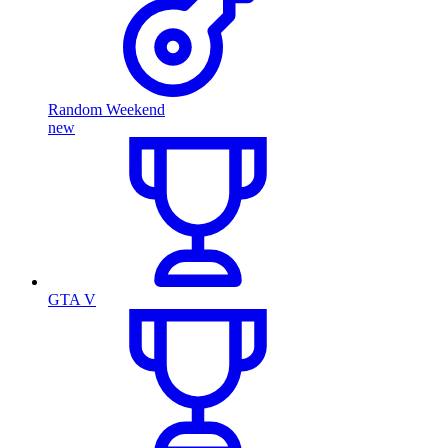
Random Weekend
new
GTA V