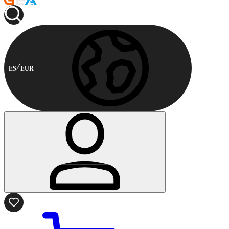
ES
EUR