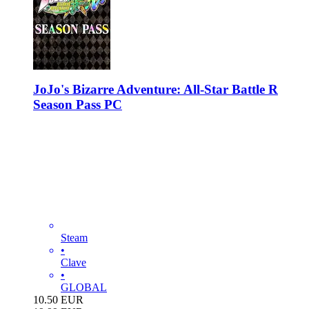
JoJo's Bizarre Adventure: All-Star Battle R
Season Pass PC
Steam
•
Clave
•
GLOBAL
10.50
EUR