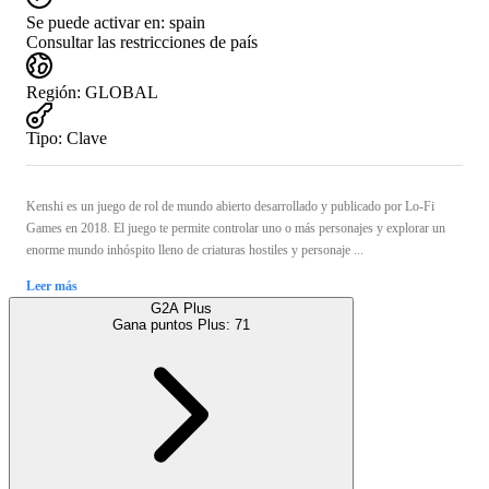
Se puede activar en:
spain
Consultar las restricciones de país
Región
:
GLOBAL
Tipo
:
Clave
Kenshi es un juego de rol de mundo abierto desarrollado y publicado por Lo-Fi
Games en 2018. El juego te permite controlar uno o más personajes y explorar un
enorme mundo inhóspito lleno de criaturas hostiles y personaje ...
Leer más
G2A Plus
Gana puntos Plus:
71