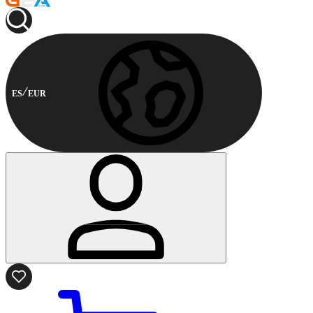
ES
EUR