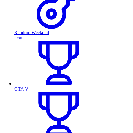
Random Weekend
new
GTA V