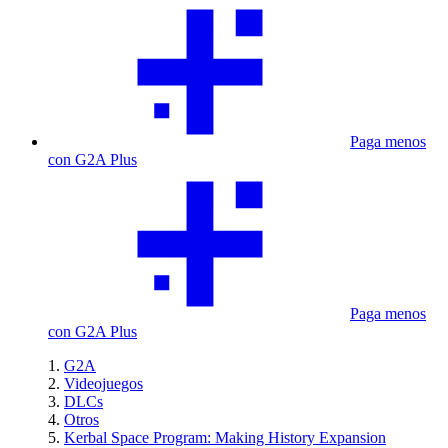
Paga menos
con G2A Plus
Paga menos
con G2A Plus
G2A
Videojuegos
DLCs
Otros
Kerbal Space Program: Making History Expansion