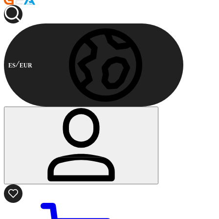
ES
EUR