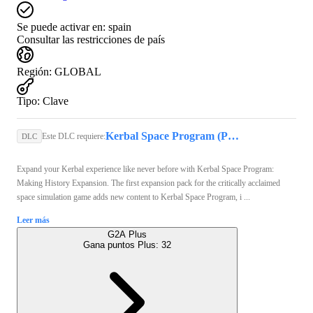
Se puede activar en:
spain
Consultar las restricciones de país
Región
:
GLOBAL
Tipo
:
Clave
Kerbal Space Program (PC) - Steam Key - GLOBAL
Este DLC requiere:
DLC
Expand your Kerbal experience like never before with Kerbal Space Program:
Making History Expansion. The first expansion pack for the critically acclaimed
space simulation game adds new content to Kerbal Space Program, i ...
Leer más
G2A Plus
Gana puntos Plus:
32