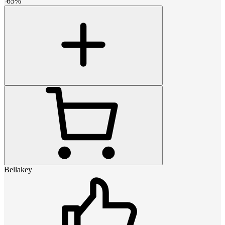
-
65
%
Bellakey