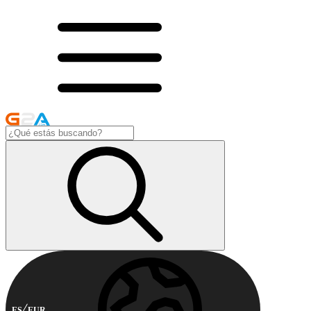
ES
EUR