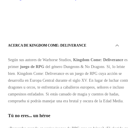
ACERCA DE KINGDOM COME: DELIVERANCE
PSN
•
Cuenta
Según sus autores de Warhorse Studios,
Kingdom Come: Deliverance
es
•
GLOBAL
primer
juego de RPG
del género Dungeons & No Dragons. Sí, lo leíste
18.71
EUR
bien. Kingdom Come: Deliverance es un juego de RPG cuya acción se
39.99
EUR
-
53
%
desarrolla en Europa Central durante el siglo XV. En lugar de luchar cont
dragones u orcos, te enfrentarás a caballeros europeos, señores e incluso
campesinos enfadados. Si estás cansado de magia y cuentos de hadas,
comprueba si podrás manejar una era brutal y oscura de la Edad Media.
Tú no eres... un héroe