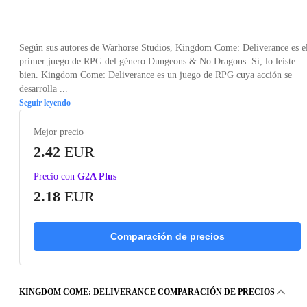
Loading...
Loading...
Loading...
Loading...
Loading
Según sus autores de Warhorse Studios, Kingdom Come: Deliverance es e
primer juego de RPG del género Dungeons & No Dragons. Sí, lo leíste
bien. Kingdom Come: Deliverance es un juego de RPG cuya acción se
desarrolla ...
Seguir leyendo
Mejor precio
2.42
EUR
Precio con
G2A Plus
2.18
EUR
Comparación de precios
KINGDOM COME: DELIVERANCE COMPARACIÓN DE PRECIOS