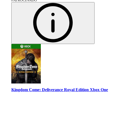
PATROCINADO
Kingdom Come: Deliverance Royal Edition Xbox One