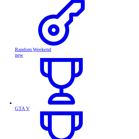
Random Weekend
new
GTA V