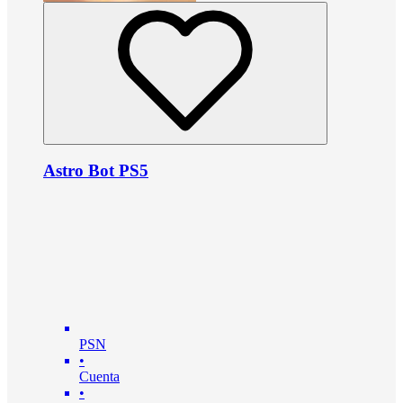
Astro Bot PS5
PSN
•
Cuenta
•