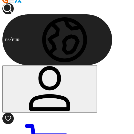
ES
EUR