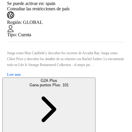
Se puede activar en:
spain
Consultar las restricciones de país
Región
:
GLOBAL
Tipo
:
Cuenta
Juega como Max Caulfield y descubre los secretos de Arcadia Bay. Juega como
Chloe Price y descubre los detalles de su relación con Rachel Amber. Lo encontrarás
todo en Life Is Strange Remastered Collection - el mejor jue ...
Leer más
G2A Plus
Gana puntos Plus:
101