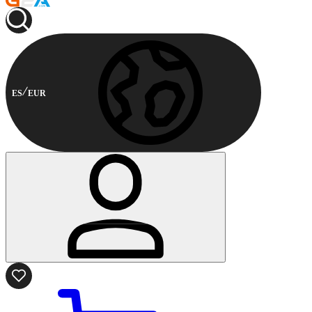
ES
EUR