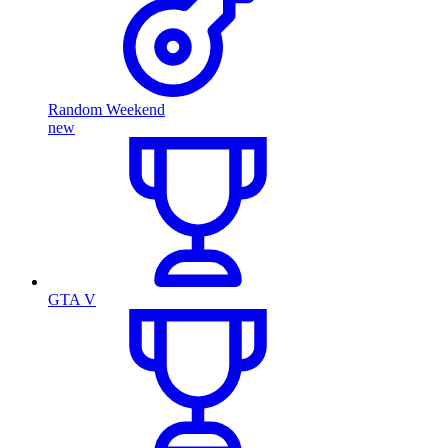
Random Weekend
new
GTA V