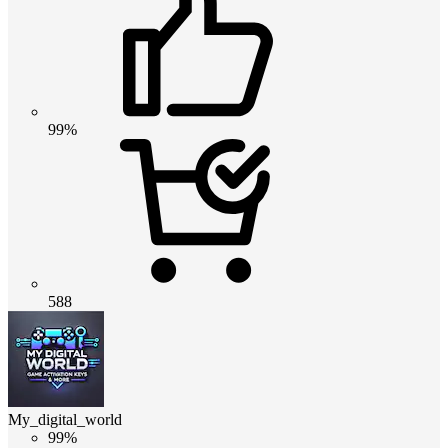
99%
588
My_digital_world
99%