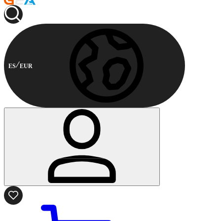
ES
EUR