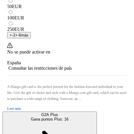
50
EUR
100
EUR
250
EUR
+
-2
+
-6
más
No se puede activar en
España
Consultar las restricciones de país
A Mango gift card is the perfect present for the fashion-forward individual in your
life. Give the gift of choice and style with a Mango.com gift card, which can be used
to purchase a wide range of clothing, footwear, an ...
Leer más
G2A Plus
Gana puntos Plus:
16