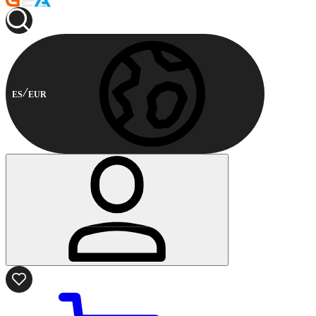
ES
EUR