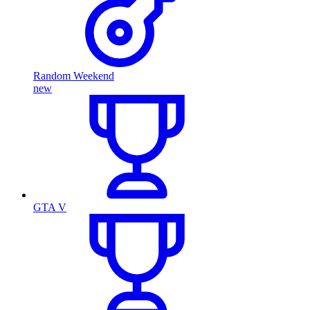
Random Weekend
new
GTA V