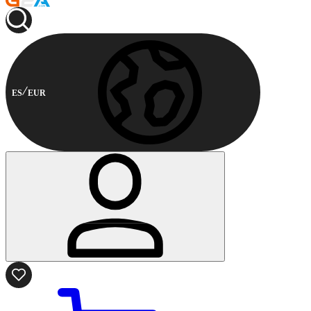
ES
EUR