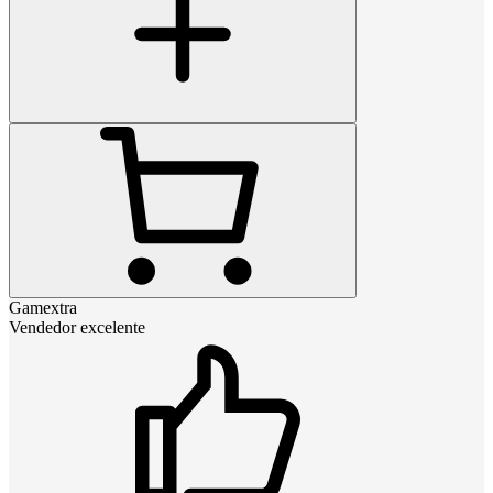
Gamextra
Vendedor excelente