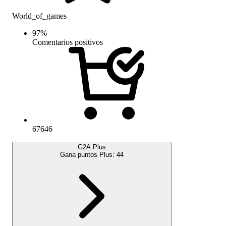
World_of_games
97
%
Comentarios positivos
67646
G2A Plus
Gana puntos Plus:
44