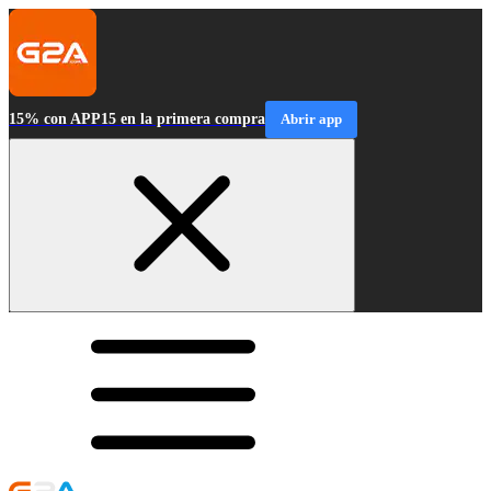
15% con APP15 en la primera compra
Abrir app