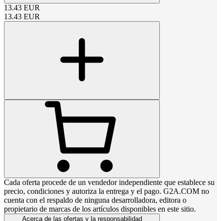
13.43
EUR
13.43
EUR
Cada oferta procede de un vendedor independiente que establece su
precio, condiciones y autoriza la entrega y el pago. G2A.COM no
cuenta con el respaldo de ninguna desarrolladora, editora o
propietario de marcas de los artículos disponibles en este sitio.
Acerca de las ofertas y la responsabilidad