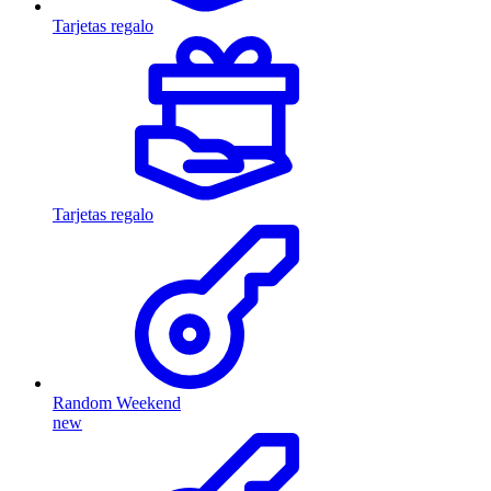
Tarjetas regalo
Tarjetas regalo
Random Weekend
new