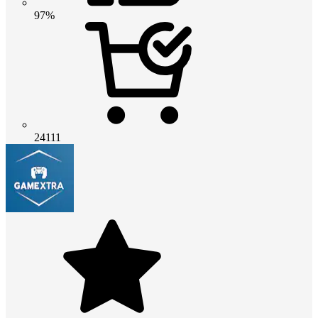
97%
24111