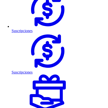
Suscripciones
Suscripciones