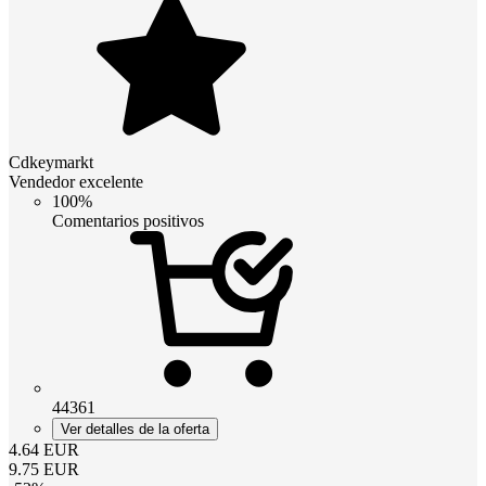
Cdkeymarkt
Vendedor excelente
100%
Comentarios positivos
44361
Ver detalles de la oferta
4.64
EUR
9.75
EUR