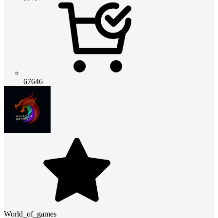
67646
World_of_games