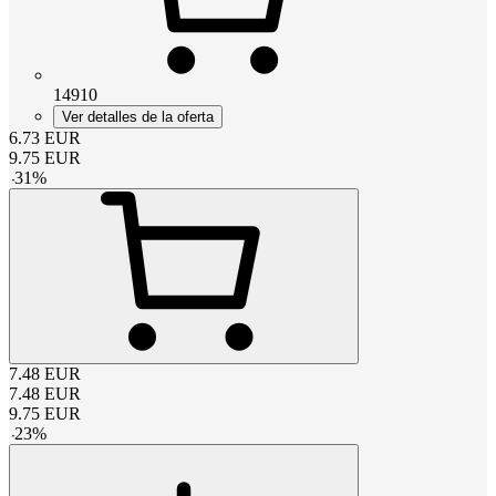
14910
Ver detalles de la oferta
6.73
EUR
9.75
EUR
-
31
%
7.48
EUR
7.48
EUR
9.75
EUR
-
23
%