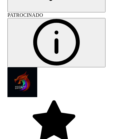
PATROCINADO