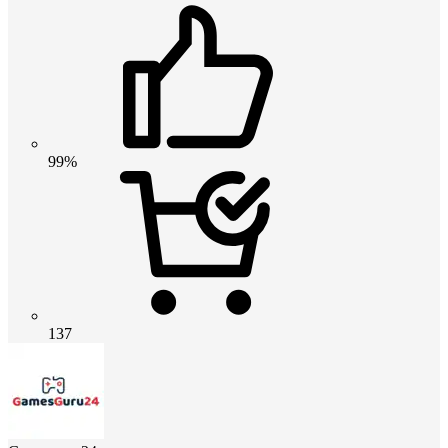
99%
137