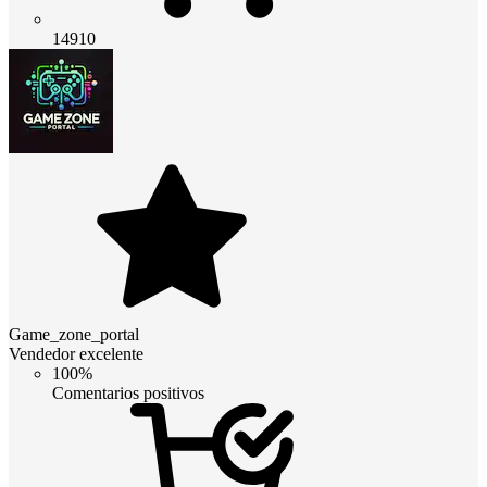
14910
Game_zone_portal
Vendedor excelente
100%
Comentarios positivos