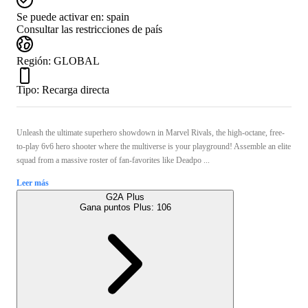
Se puede activar en:
spain
Consultar las restricciones de país
Región
:
GLOBAL
Tipo
:
Recarga directa
Unleash the ultimate superhero showdown in Marvel Rivals, the high-octane, free-
to-play 6v6 hero shooter where the multiverse is your playground! Assemble an elite
squad from a massive roster of fan-favorites like Deadpo ...
Leer más
G2A Plus
Gana puntos Plus:
106