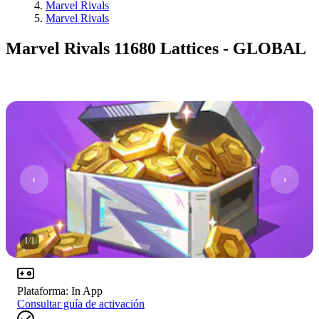
Marvel Rivals
Marvel Rivals
Marvel Rivals 11680 Lattices - GLOBAL
1
/
1
Plataforma
:
In App
Consultar guía de activación