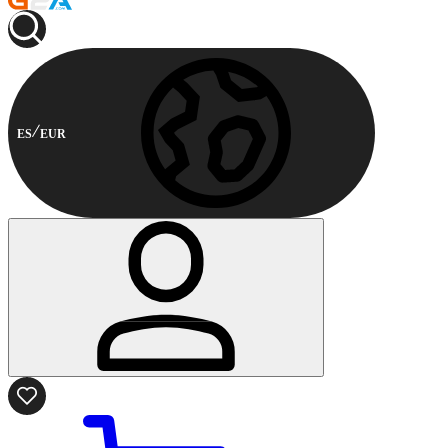
ES
EUR