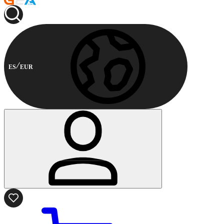
ES
EUR