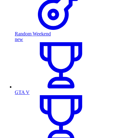
Random Weekend
new
GTA V