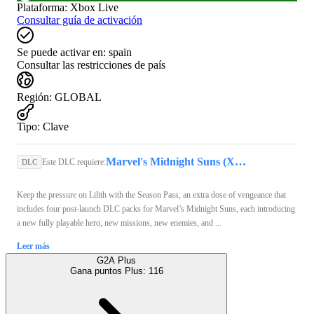
Plataforma
:
Xbox Live
Consultar guía de activación
Se puede activar en:
spain
Consultar las restricciones de país
Región
:
GLOBAL
Tipo
:
Clave
Marvel's Midnight Suns (Xbox Series X/S) - Xbox Live Account - GLOBAL
Este DLC requiere:
DLC
Keep the pressure on Lilith with the Season Pass, an extra dose of vengeance that
includes four post-launch DLC packs for Marvel’s Midnight Suns, each introducing
a new fully playable hero, new missions, new enemies, and ...
Leer más
G2A Plus
Gana puntos Plus:
116