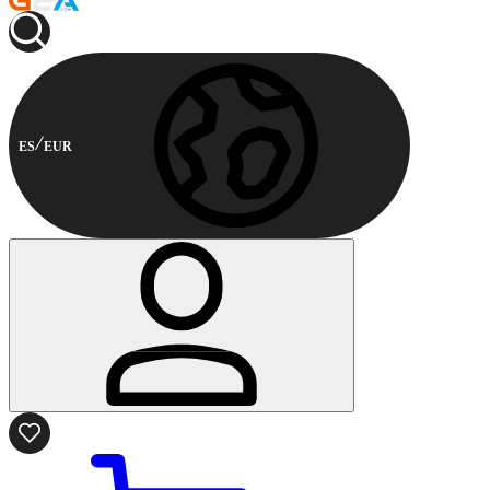
ES
EUR