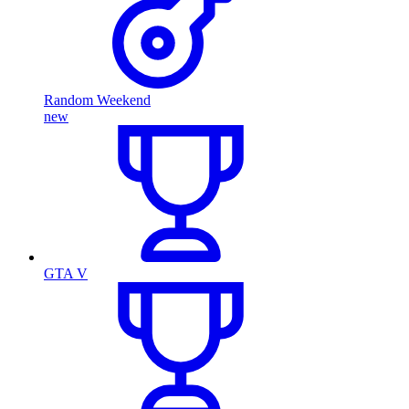
Random Weekend
new
GTA V