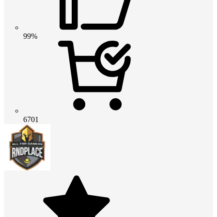
99%
6701