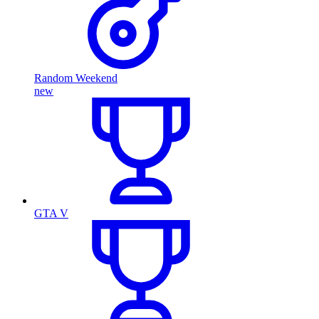
Random Weekend
new
GTA V