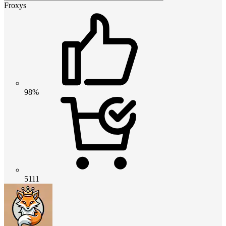
Froxys
98%
5111