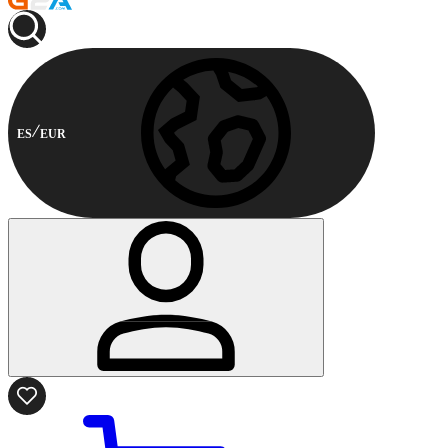
ES
EUR