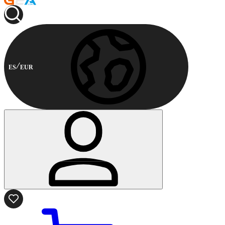
ES
EUR