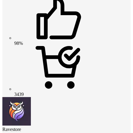
98%
3439
Ravestore