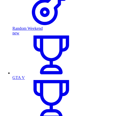
Random Weekend
new
GTA V