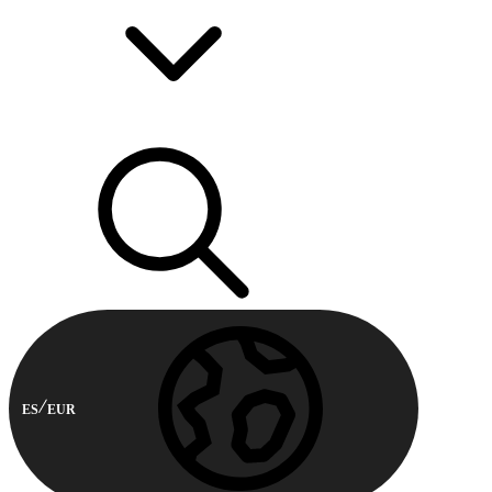
ES
EUR