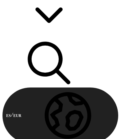
ES
EUR